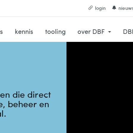
login
nieuws
s
kennis
tooling
over DBF
DBF
en die direct
te, beheer en
l.