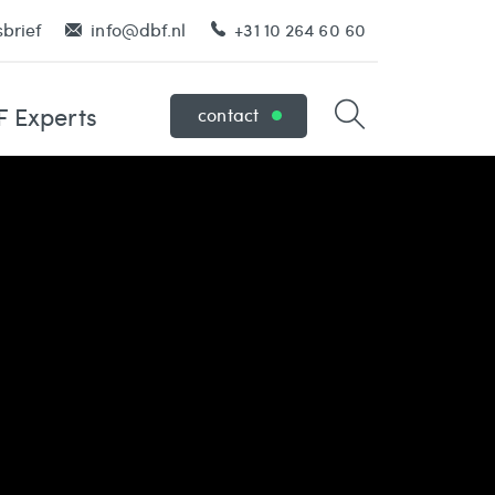
brief
info@dbf.nl
+31 10 264 60 60
 Experts
contact