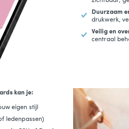
Duurzaam en
drukwerk, ve
Veilig en ove
centraal beh
ards kan je:
uw eigen stijl
of ledenpassen)