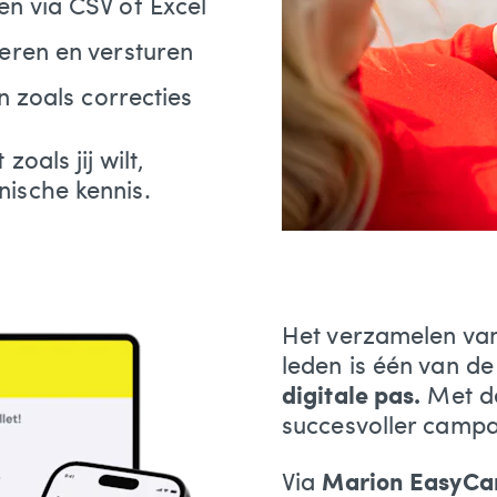
n via CSV of Excel
eren en versturen
n zoals correcties
zoals jij wilt,
nische kennis.
Het verzamelen van
leden is één van d
digitale pas.
Met de
succesvoller camp
Via
Marion EasyCa