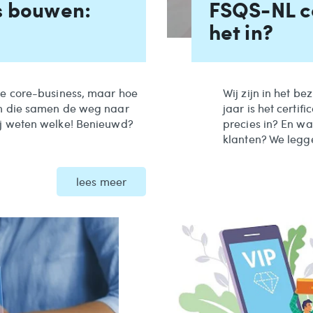
es bouwen:
FSQS-NL ce
het in?
ze core-business, maar hoe
Wij zijn in het be
en die samen de weg naar
jaar is het certi
ij weten welke! Benieuwd?
precies in? En wa
klanten? We legge
lees meer