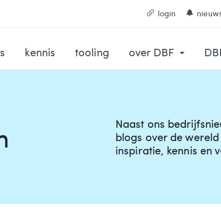
login
nieuws
s
kennis
tooling
over DBF
DBF
Naast ons bedrijfsnie
m
blogs over de wereld v
inspiratie, kennis en