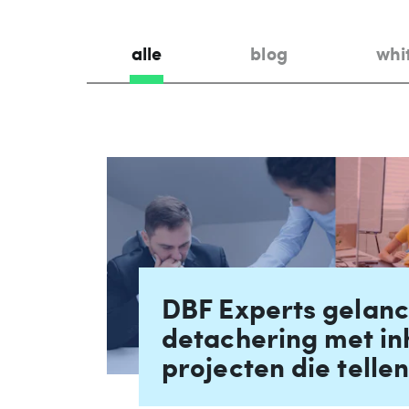
alle
blog
whi
DBF Experts gelanc
detachering met in
projecten die telle