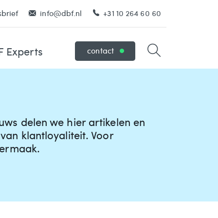
brief
info@dbf.nl
+31 10 264 60 60
 Experts
contact
uws delen we hier artikelen en
an klantloyaliteit. Voor
 vermaak.