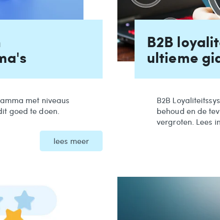
n
B2B loyali
ma's
ultieme gi
rogramma met niveaus
B2B Loyaliteitssy
it goed te doen.
behoud en de tev
vergroten. Lees i
lees meer