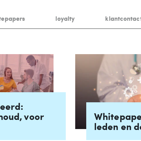
tepapers
loyalty
klantcontac
eerd:
houd, voor
Whitepape
n
leden en d