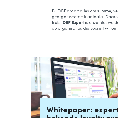
Bij DBF draait alles om slimme, ve
georganiseerde klantdata. Daar
DBF Experts;
trots:
onze nieuwe de
op organisaties die vooruit wille
Whitepaper: expert
bekende loyalty p