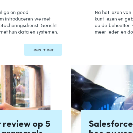
ilige en goed
Na het lezen van 
om introduceren we met
kunt lezen en ge
tacheringsdienst. Gericht
op de behoeften 
n met hun data en systemen.
meer leden en d
lees meer
 review op 5
Salesforce
rogramma's
hoe nu ver