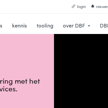
login
nieuws
s
kennis
tooling
over DBF
DBF
aring met het
vices.