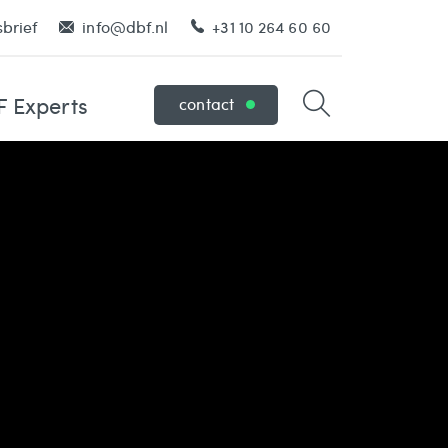
brief
info@dbf.nl
+31 10 264 60 60
 Experts
contact