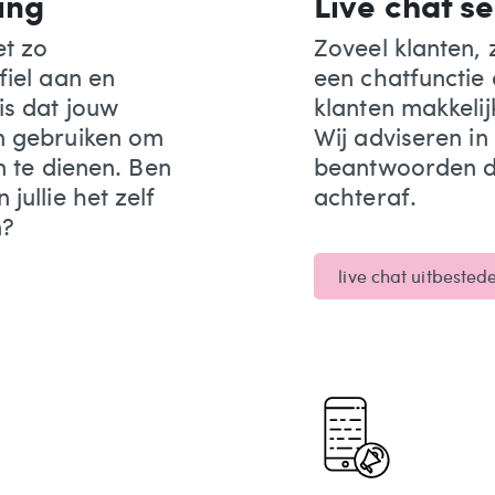
ing
Live chat s
et zo
Zoveel klanten,
fiel aan en
een chatfunctie
is dat jouw
klanten makkeli
n gebruiken om
Wij adviseren in
n te dienen. Ben
beantwoorden d
jullie het zelf
achteraf.
n?
live chat uitbested