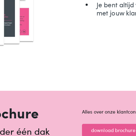
Je bent altij
met jouw kl
ochure
Alles over onze klantcon
nder één dak
download brochure