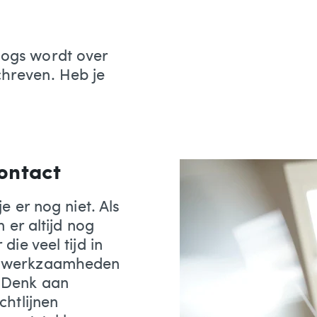
logs wordt over
chreven. Heb je
ontact
e er nog niet. Als
 er altijd nog
ie veel tijd in
e werkzaamheden
 Denk aan
chtlijnen