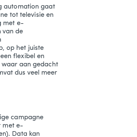
ng automation gaat
ne tot televisie en
g met e-
n van de
n
 op het juiste
en flexibel en
al waar aan gedacht
mvat dus veel meer
edige campagne
t met e-
en). Data kan