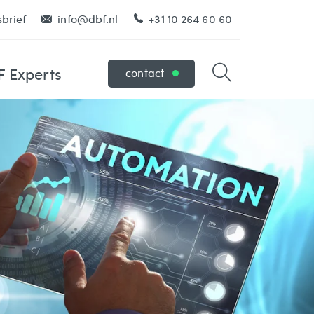
brief
info@dbf.nl
+31 10 264 60 60
 Experts
contact