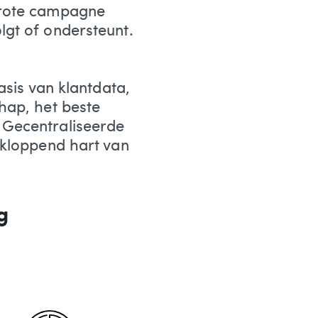
grote campagne
gt of ondersteunt.
asis van klantdata,
hap, het beste
 Gecentraliseerde
 kloppend hart van
g