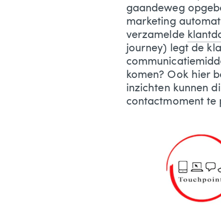
gaandeweg opgebou
marketing automati
verzamelde
klantd
journey) legt de kl
communicatiemidde
komen? Ook hier b
inzichten kunnen d
contactmoment te 