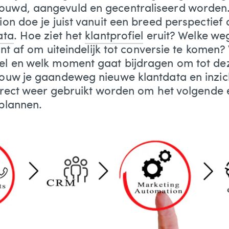
wd, aangevuld en gecentraliseerd worden.
on doe je juist vanuit een breed perspectief
ata
. Hoe ziet het
klantprofiel
eruit? Welke we
ant af om uiteindelijk tot conversie te kome
l en welk moment gaat bijdragen om tot dez
ouw je gaandeweg nieuwe klantdata en inzic
irect weer gebruikt worden om het volgende 
plannen.