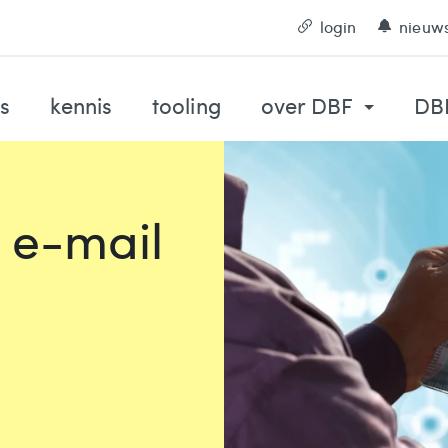
login
nieuws
s
kennis
tooling
over DBF
DBF
n e-mail