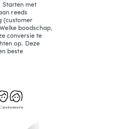
 Starten met
 aan reeds
g (customer
n? Welke boodschap,
e conversie te
hten op. Deze
en beste