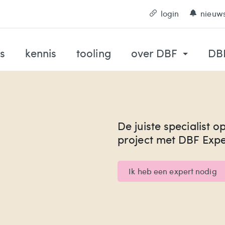
login
nieuws
s
kennis
tooling
over DBF
DBF
De juiste specialist o
project met DBF Expe
Ik heb een expert nodig