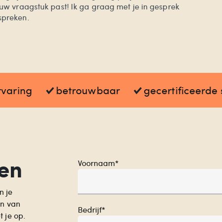
ouw vraagstuk past! Ik ga graag met je in gesprek
spreken.
rvaring
betrouwbaar
gecertificeerde 
en
Voornaam*
n je
en van
Bedrijf*
 je op.