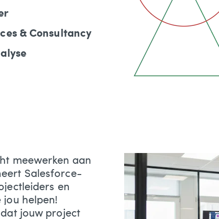
er
ces & Consultancy
alyse
cht meewerken aan
eert Salesforce-
ojectleiders en
 jou helpen!
odat jouw project