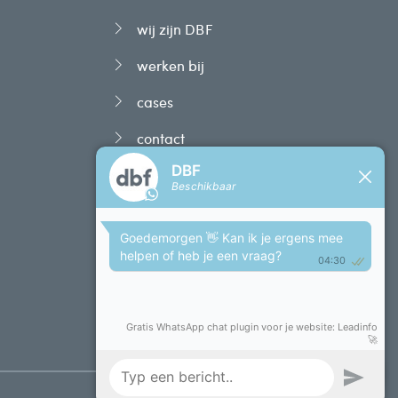
wij zijn DBF
werken bij
cases
contact
privacy & cookies
disclaimer
algemene
voorwaarden