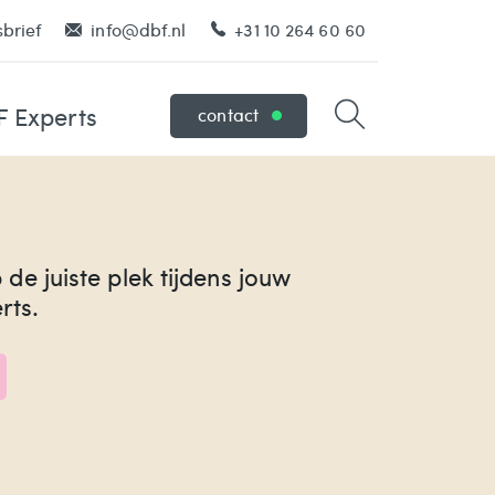
brief
info@dbf.nl
+31 10 264 60 60
 Experts
contact
p de juiste plek tijdens jouw
rts.