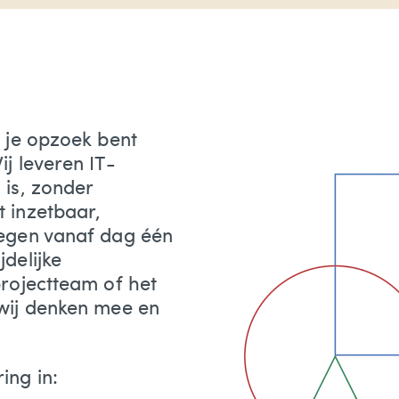
s je opzoek bent
j leveren IT-
 is, zonder
 inzetbaar,
oegen vanaf dag één
delijke
projectteam of het
 wij denken mee en
ing in: